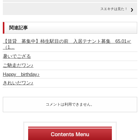
スエキチは見た！
関連記事
【賃貸 募集中】柿生駅目の前 入居テナント募集 65.01㎡
（1…
暑いでござる
ご馳走だワン♪
Happy birthday♪
きれいだワン♪
コメントは利用できません。